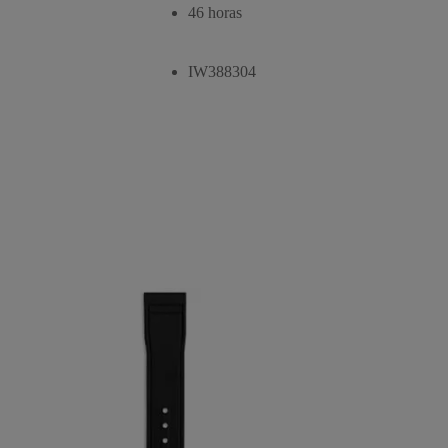
46 horas
IW388304