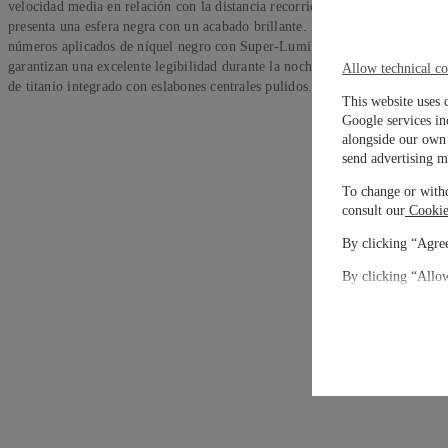
velocidad media en relación con la distancia recorrida. A juego con el bise
presenta una esfera negra con un acabado brillante. Los totalizadores en bajo
números aplicados de níquel negro con Super-LumiNova®, proporcionan u
garantizan una excelente legibilidad durante la noche. El reloj es hermétic
Allow technical co
de titanio integrado con eslabones centrales pulidos.
This website uses 
Google services in
alongside our own 
send advertising m
To change or withd
consult our
Cookie
By clicking “Agree
By clicking “Allow