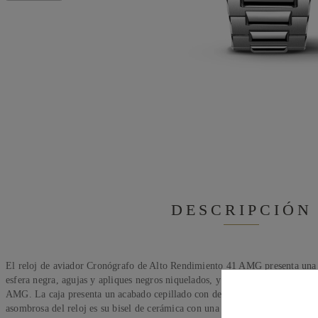
DESCRIPCIÓN
El reloj de aviador Cronógrafo de Alto Rendimiento 41 AMG presenta una c
esfera negra, agujas y apliques negros niquelados, y brazalete de titanio. 
AMG. La caja presenta un acabado cepillado con detalles pulidos en las jun
asombrosa del reloj es su bisel de cerámica con una escala taquimétrica, qu