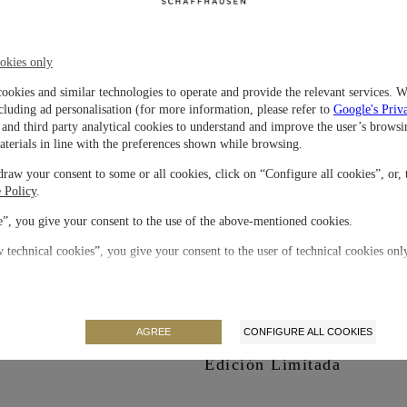
l de cerámica negra pulida, el modelo
rrelieve, las agujas, y los índices y
Material
na profundidad adicional y
o hasta 10 bar e incorpora un brazalete
okies only
cookies and similar technologies to operate and provide the relevant services. W
Cierre
cluding ad personalisation (for more information, please refer to
Google's Priv
and third party analytical cookies to understand and improve the user’s browsi
aterials in line with the preferences shown while browsing.
Movimiento
raw your consent to some or all cookies, click on “Configure all cookies”, or, 
 Policy
.
Correa / Brazalete
”, you give your consent to the use of the above-mentioned cookies.
 technical cookies”, you give your consent to the user of technical cookies onl
Carátula
Tamaño de la caja
AGREE
CONFIGURE ALL COOKIES
Edición Limitada