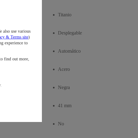
Titanio
e also use various
Desplegable
acy & Terms site
)
ng experience to
Automático
to find out more,
Acero
y.
Negra
41 mm
No