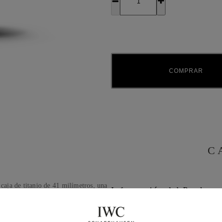
COMPRAR
C
aja de titanio de 41 milímetros, una
Información del Producto
Esta versión está dedicada a Mercedes
tas. Una característica funcional
Colección
e permite al usuario medir la