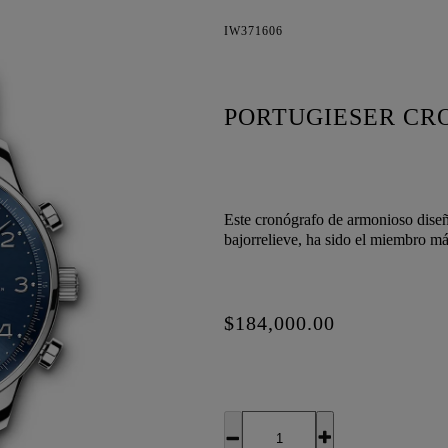
IW371606
PORTUGIESER CR
Este cronógrafo de armonioso diseño
bajorrelieve, ha sido el miembro má
$184,000.00