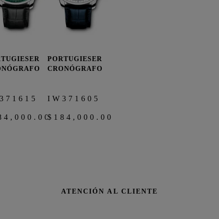
TUGIESER
PORTUGIESER
COMPRAR
COMPRAR
AHORA
AHORA
ONÓGRAFO
CRONÓGRAFO
371615
IW371605
84,000.00
$184,000.00
ATENCIÓN AL CLIENTE