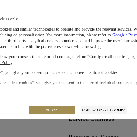
na caja de acero fino con esfera azul
Material
olor negro. Dentro del deportivo y
 El robusto y preciso movimiento
okies only
 un fondo de caja de cristal de zafiro.
Cierre
cookies and similar technologies to operate and provide the relevant services. W
cluding ad personalisation (for more information, please refer to
Google's Priv
and third party analytical cookies to understand and improve the user’s browsi
Movimiento
aterials in line with the preferences shown while browsing.
raw your consent to some or all cookies, click on “Configure all cookies”, or, 
 Policy
.
Correa / Brazalete
”, you give your consent to the use of the above-mentioned cookies.
Carátula
 technical cookies”, you give your consent to the user of technical cookies onl
Tamaño de la caja
AGREE
CONFIGURE ALL COOKIES
Edición Limitada
Reserva de Marcha