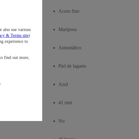
Acero fino
Mariposa
e also use various
acy & Terms site
)
ng experience to
Automático
to find out more,
Piel de lagarto
y.
Azul
41 mm
No