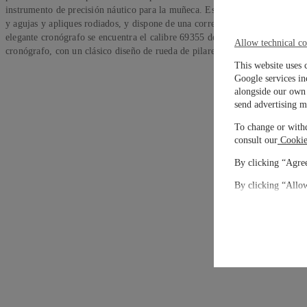
instrumento de precisión náutico para la muñeca. Este modelo cuenta con u
y agujas y apliques rodiados, y dispone de una correa de piel de aligátor c
elegante cronógrafo se encuentra el calibre 69355 de la manufactura IWC.
Allow technical co
cronógrafo, con un clásico diseño de rueda de pilares, es visible a través de
This website uses 
Google services in
alongside our own 
send advertising m
To change or withd
consult our
Cookie
By clicking “Agree
By clicking “Allow