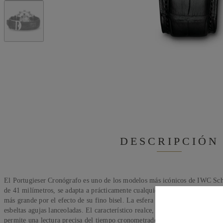
DESCRIPCIÓN
El Portugieser Cronógrafo es uno de los modelos más icónicos de IWC Sc
de 41 milímetros, se adapta a prácticamente cualquier muñeca. Sin embargo
más grande por el efecto de su fino bisel. La esfera sencilla y funcional p
esbeltas agujas lanceoladas. El característico realce, que presenta una esca
permite una lectura precisa del tiempo cronometrado, sino que también evo