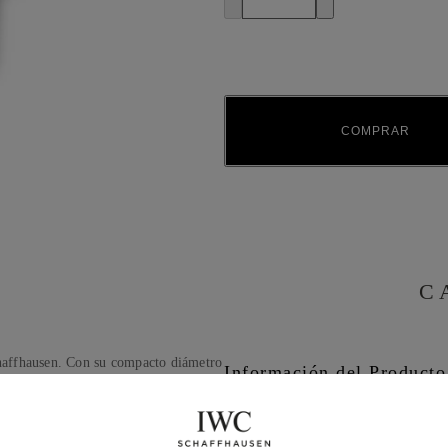
COMPRAR
C
haffhausen. Con su compacto diámetro
Información del Producto
, el reloj aparenta ser notablemente
resenta números arábigos aplicados y
Colección
la de cuartos de segundo, no solo
ca los orígenes del Portugieser como