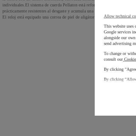
individuales.El sistema de cuerda Pellaton está reforzado con componentes
prácticamente resistentes al desgaste y acumula una reserva de marcha de sie
Allow technical co
El reloj está equipado una correa de piel de aligátor color azul con cierre 
This website uses 
Google services in
alongside our own 
send advertising m
To change or withd
consult our
Cookie
By clicking “Agree
By clicking “Allow