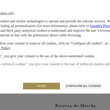
Material
 cerámicos de óxido de circonio
te días (168 horas) en dos barriletes.
okies only
desplegable de acero inoxidable.
Cierre
cookies and similar technologies to operate and provide the relevant services. W
cluding ad personalisation (for more information, please refer to
Google's Priv
and third party analytical cookies to understand and improve the user’s browsi
Movimiento
aterials in line with the preferences shown while browsing.
raw your consent to some or all cookies, click on “Configure all cookies”, or, 
Correa / Brazalete
 Policy
.
”, you give your consent to the use of the above-mentioned cookies.
Carátula
 technical cookies”, you give your consent to the user of technical cookies onl
Tamaño de la caja
AGREE
CONFIGURE ALL COOKIES
Edición Limitada
Reserva de Marcha