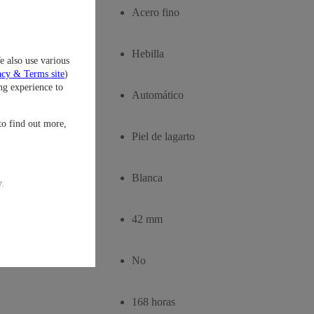
Acero fino
Hebilla
e also use various
acy & Terms site
)
ng experience to
Automático
to find out more,
Piel de lagarto
Blanca
y.
42 mm
No
168 horas