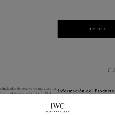
COMPRAR
C
n indicador de reserva de marcha a las
Información del Producto
Con un diámetro de la caja de 42,4
 plateada y agujas y apliques azules.
Colección
ción de la caja, con un anillo del
la parte delantera y trasera. Destaca
o que consta de 60 pasos