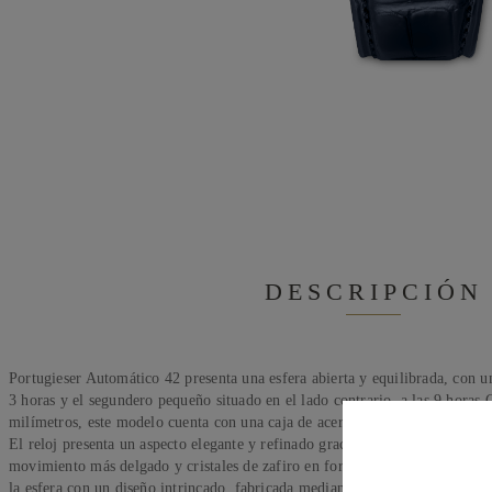
DESCRIPCIÓN
Portugieser Automático 42 presenta una esfera abierta y equilibrada, con u
3 horas y el segundero pequeño situado en el lado contrario, a las 9 horas.
milímetros, este modelo cuenta con una caja de acero inoxidable, una esfera
El reloj presenta un aspecto elegante y refinado gracias a la nueva construc
movimiento más delgado y cristales de zafiro en forma de caja de cristal en 
la esfera con un diseño intrincado, fabricada mediante un complejo proces